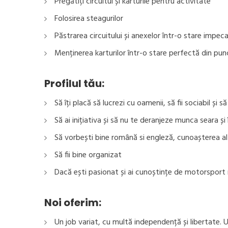
Pregătiți circuitul și karturile pentru activitate
Folosirea steagurilor
Păstrarea circuitului și anexelor într-o stare impeca
Menținerea karturilor într-o stare perfectă din pu
Profilul tău:
Să îți placă să lucrezi cu oamenii, să fii sociabil și s
Să ai inițiativa și să nu te deranjeze munca seara ș
Să vorbești bine română si engleză, cunoașterea al
Să fii bine organizat
Dacă ești pasionat și ai cunoștințe de motorsport 
Noi oferim:
Un job variat, cu multă independență și libertate. U