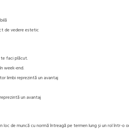
bilă
nct de vedere estetic
ă te faci plăcut.
i în week-end.
tor limbi reprezintă un avantaj
reprezintă un avantaj
n loc de muncă cu normă întreagă pe termen lung și un rol într-o orga