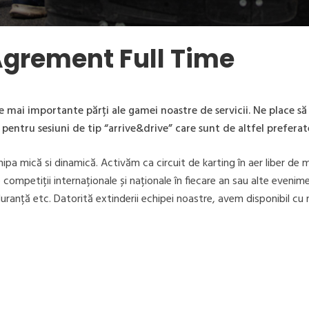
Agrement Full Time
e mai importante părți ale gamei noastre de servicii. Ne place să 
tru sesiuni de tip “arrive&drive” care sunt de altfel preferatel
ipa mică si dinamică. Activăm ca circuit de karting în aer liber de 
e competiții internaționale și naționale în fiecare an sau alte evenim
ranță etc. Datorită extinderii echipei noastre, avem disponibil cu 