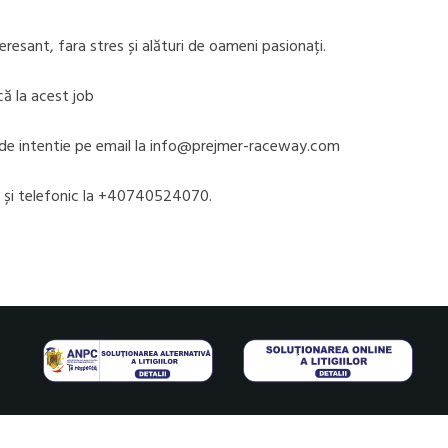
resant, fara stres și alături de oameni pasionați.
că la acest job
 de intentie pe email la info@prejmer-raceway.com
a și telefonic la +40740524070.