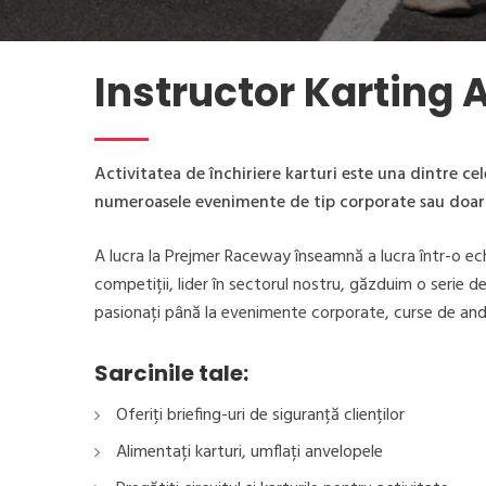
Instructor Karting 
Activitatea de închiriere karturi este una dintre cel
numeroasele evenimente de tip corporate sau doar pen
A lucra la Prejmer Raceway înseamnă a lucra într-o ech
competiții, lider în sectorul nostru, găzduim o serie d
pasionați până la evenimente corporate, curse de andu
Sarcinile tale:
Oferiți briefing-uri de siguranță clienților
Alimentați karturi, umflați anvelopele